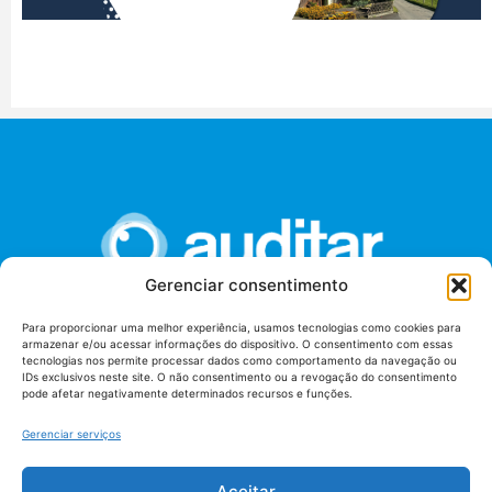
Gerenciar consentimento
Para proporcionar uma melhor experiência, usamos tecnologias como cookies para
armazenar e/ou acessar informações do dispositivo. O consentimento com essas
União dos Auditores Federais de Controle Externo -
tecnologias nos permite processar dados como comportamento da navegação ou
AUDITAR
IDs exclusivos neste site. O não consentimento ou a revogação do consentimento
pode afetar negativamente determinados recursos e funções.
Setor de Administração Federal Sul (SAF/Sul), Qd. 04, Lt. 01
Edifício Anexo II
Gerenciar serviços
Tribunal de Contas da União (TCU), Subsolo, Sala S04
Telefone: (61)3527-7292
Aceitar