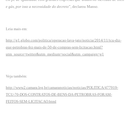
e gás, por isso a necessidade do decreto
”, declarou Manso.
Leia mais em:
http://g1.globo.com/politica/operacao-lava-jato/noticia/2014/11/tcu-diz-
que-petrobras-fez-mais-de-50-de-compras-sem-licitacao.html?
utm_source=twitter&utm_medium=social&utm_campaign=g1
Veja também:
http://www2.camara.leg.br/camaranoticias/noticias/POLITICA/477919-
TCU-70-DOS-CONTRATOS-DE-BENS-DA-PETROBRAS-FORAM-
FEITOS-SEM-LICITACAO.html