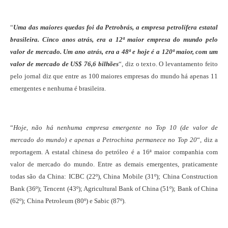
“
Uma das maiores quedas foi da Petrobrás, a empresa petrolífera estatal
brasileira. Cinco anos atrás, era a 12ª maior empresa do mundo pelo
valor de mercado. Um ano atrás, era a 48ª e hoje é a 120ª maior, com um
valor de mercado de US$ 76,6 bilhões
“, diz o texto. O levantamento feito
pelo jornal diz que entre as 100 maiores empresas do mundo há apenas 11
emergentes e nenhuma é brasileira.
“
Hoje, não há nenhuma empresa emergente no Top 10 (de valor de
mercado do mundo) e apenas a Petrochina permanece no Top 20
“, diz a
reportagem. A estatal chinesa do petróleo é a 16ª maior companhia com
valor de mercado do mundo. Entre as demais emergentes, praticamente
todas são da China: ICBC (22º), China Mobile (31º); China Construction
Bank (36º); Tencent (43º); Agricultural Bank of China (51º); Bank of China
(62º); China Petroleum (80º) e Sabic (87º).