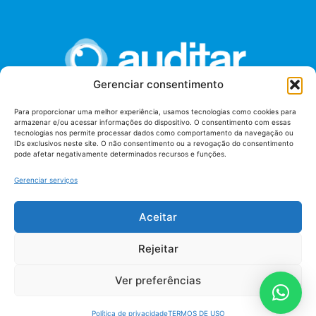
Gerenciar consentimento
Para proporcionar uma melhor experiência, usamos tecnologias como cookies para
armazenar e/ou acessar informações do dispositivo. O consentimento com essas
União dos Auditores Federais de Controle Externo -
tecnologias nos permite processar dados como comportamento da navegação ou
AUDITAR
IDs exclusivos neste site. O não consentimento ou a revogação do consentimento
pode afetar negativamente determinados recursos e funções.
Setor de Administração Federal Sul (SAF/Sul), Qd. 04, Lt. 01
Edifício Anexo II
Gerenciar serviços
Tribunal de Contas da União (TCU), Subsolo, Sala S04
Telefone: (61)3527-7292
Aceitar
Política de
Termos de uso
privacidade
Rejeitar
Ver preferências
Política de privacidade
TERMOS DE USO