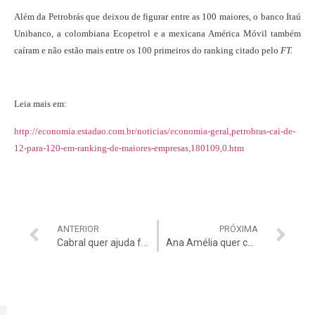
A
lém da Petrobrás que deixou de figurar entre as 100 maiores, o banco Itaú
Unibanco, a colombiana Ecopetrol e a mexicana América Móvil também
caíram e não estão mais entre os 100 primeiros do ranking citado pelo
FT.
Leia mais em:
http://economia.estadao.com.br/noticias/economia-geral,petrobras-cai-de-
12-para-120-em-ranking-de-maiores-empresas,180109,0.htm
ANTERIOR
PRÓXIMA
Cabral quer ajuda federal após fracasso das UPPs
Ana Amélia quer correção da tabela do IRPF