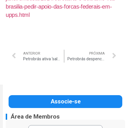
brasilia-pedir-apoio-das-forcas-federais-em-
upps.html
ANTERIOR
PRÓXIMA
Petrobrás ativa ‘sala de crise’
Petrobrás despenca em ranking ‘valor de mercado’
Associe-se
Área de Membros