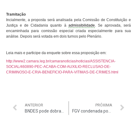
Tramitação
Incialmente, a proposta será analisada pela Comissão de Constituição e
Justiça e de Cidadania quanto à
admissibilidade
.
Se aprovada, será
encaminhada para comissão especial criada especialmente para sua
análise. Depois será votada em dois turnos pelo Plenário.
Leia mais e participe da enquete sobre essa proposição em:
http://www2.camara.leg.br/camaranoticias/noticias/ASSISTENCIA-
SOCIAL/460890-PEC-ACABA-COM-AUXILIO-RECLUSAO-DE-
CRIMINOSO-E-CRIA-BENEFICIO-PARA-VITIMAS-DE-CRIMES.html
ANTERIOR
PRÓXIMA
BNDES pode dobrar participação no MARFRIG
FGV condenada por improbidade administrativa