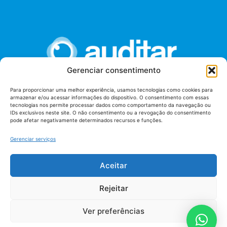
Gerenciar consentimento
Para proporcionar uma melhor experiência, usamos tecnologias como cookies para
armazenar e/ou acessar informações do dispositivo. O consentimento com essas
União dos Auditores Federais de Controle Externo -
tecnologias nos permite processar dados como comportamento da navegação ou
AUDITAR
IDs exclusivos neste site. O não consentimento ou a revogação do consentimento
pode afetar negativamente determinados recursos e funções.
Setor de Administração Federal Sul (SAF/Sul), Qd. 04, Lt. 01
Edifício Anexo II
Gerenciar serviços
Tribunal de Contas da União (TCU), Subsolo, Sala S04
Telefone: (61)3527-7292
Aceitar
Política de
Termos de uso
privacidade
Rejeitar
Ver preferências