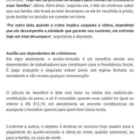
criminoso. “
Hoje não há previsão de amparo para vítimas do criminoso e
suas famílias
”, afirma. Além disso, segundo ela, o fato do criminoso saber
que sua família não ficará ao total desamparo se ele for recolhido à prisão,
pode facilitar na decisão em cometer um crime.
“
Por outro lado, quando o crime implica sequelas à vítima, impedindo
que ela desempenhe a atividade que garante seu sustento, ela enfrenta
hoje um total desamparo
”, argumenta a deputada.
Auxílio aos dependentes de criminosos
Em vigor atualmente, o auxílio-reclusão é um benefício devido aos
dependentes de trabalhadores que contribuem para a Previdência Social.
É pago enquanto o segurado estiver preso sob regime fechado ou
semiaberto e não receba qualquer remuneração.
O cálculo do benefício é feito com base na média dos salários-de-
contribuição do preso, e só é concedido quando esse salário for igual ou
inferior a R$ 971,78, em atendimento ao preceito constitucional de
assegurar o benefício apenas para quem tiver baixa renda.
Conforme a autora, o objetivo é destinar os recursos hoje usados para o
pagamento do auxílio-reclusão à vítima do crime, quando sobreviver, ou
para a família, no caso de morte.