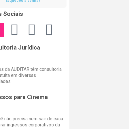
Esqueceu a senha?
 Sociais
ltoria Jurídica
s da AUDITAR têm consultoria
ratuita em diversas
dades.
ssos para Cinema
cê não precisa nem sair de casa
rar ingressos corporativos da