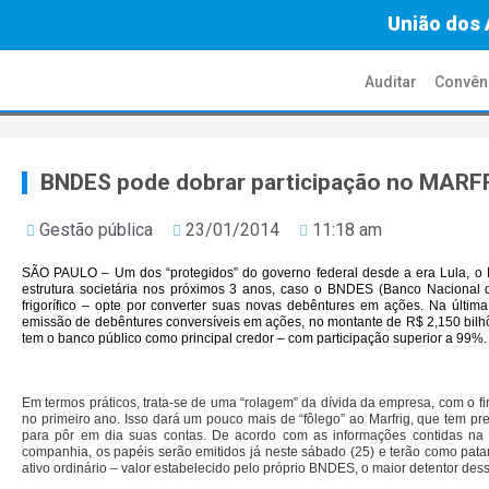
União dos 
Auditar
Convên
BNDES pode dobrar participação no MARF
Gestão pública
23/01/2014
11:18 am
SÃO PAULO – Um dos “protegidos” do governo federal desde a era Lula, o M
estrutura societária nos próximos 3 anos, caso o BNDES (Banco Nacional 
frigorífico – opte por converter suas novas debêntures em ações. Na última
emissão de debêntures conversíveis em ações, no montante de R$ 2,150 bilhõe
tem o banco público como principal credor – com participação superior a 99%.
Em termos práticos, trata-se de uma “rolagem” da dívida da empresa, com o f
no primeiro ano. Isso dará um pouco mais de “fôlego” ao Marfrig, que tem 
para pôr em dia suas contas. De acordo com as informações contidas na 
companhia, os papéis serão emitidos já neste sábado (25) e terão como pat
ativo ordinário – valor estabelecido pelo próprio BNDES, o maior detentor des