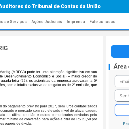
Auditores do Tribunal de Contas da União
ios e Serviços
Ações Judiciais
Imprensa
Fale conosco
RIG
Área
arfrig (MRFG3) pode ter uma alteração significativa em sua
de Desenvolvimento Econômico e Social) – maior credor do
 quarta-feira (22), os acionistas da empresa aprovaram a 5ª
s, com o intuito exclusivo de resgatar as de 2ª emissão, que
im do pagamento previsto para 2017, sem juros contabilizados
preocupado o mercado com seu elevado nível de alavancagem,
ata da última reunião e outros comunicados enviados pela
amar mínimo de conversão para ações a cifra de R$ 21,50 por
Pre
ses papéis de dívida.