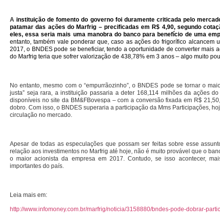
A
instituição de fomento do governo foi duramente criticada pelo mercad
patamar das ações do Marfrig – precificadas em R$ 4,90, segundo cotaç
eles, essa seria mais uma manobra do banco para benefício de uma emp
entanto, também vale ponderar que, caso as ações do frigorífico alcancem
2017, o BNDES pode se beneficiar, tendo a oportunidade de converter mais a
do Marfrig teria que sofrer valorização de 438,78% em 3 anos – algo muito po
No entanto, mesmo com o “empurrãozinho”, o BNDES pode se tornar o maior ac
justa” seja rara, a instituição passaria a deter 168,114 milhões da ações 
disponíveis no site da BM&FBovespa – com a conversão fixada em R$ 21,50,
dobro. Com isso, o BNDES superaria a participação da Mms Participações, h
circulação no mercado.
Apesar de todas as especulações que possam ser feitas sobre esse assun
relação aos investimentos no Marfrig até hoje, não é muito provável que o ban
o maior acionista da empresa em 2017. Contudo, se isso acontecer, mais 
importantes do país.
Leia mais em:
http://www.infomoney.com.br/marfrig/noticia/3158880/bndes-pode-dobrar-partic