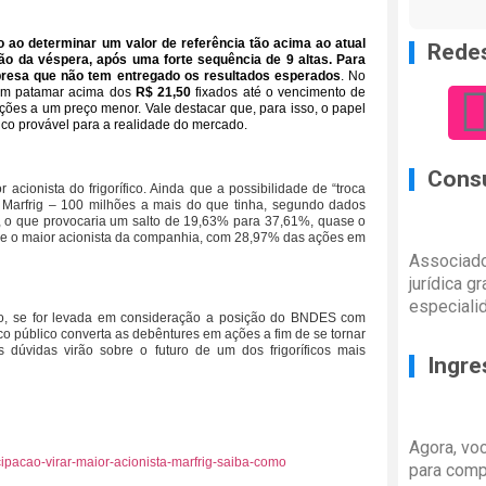
o ao determinar um valor de referência tão acima ao atual
Redes
ão da véspera, após uma forte sequência de 9 altas. Para
resa que não tem entregado os resultados esperados
. No
 um patamar acima dos
R$ 21,50
fixados até o vencimento de
ções a um preço menor. Vale destacar que, para isso, o papel
uco provável para a realidade do mercado.
Consu
ionista do frigorífico. Ainda que a possibilidade de “troca
do Marfrig – 100 milhões a mais do que tinha, segundo dados
 o que provocaria um salto de 19,63% para 37,61%, quase o
oje o maior acionista da companhia, com 28,97% das ações em
Associado
jurídica g
especiali
to, se for levada em consideração a posição do BNDES com
co público converta as debêntures em ações a fim de se tornar
dúvidas virão sobre o futuro de um dos frigoríficos mais
Ingre
Agora, vo
ipacao-virar-maior-acionista-marfrig-saiba-como
para comp