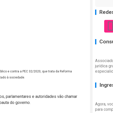
Redes
Consu
Associado
jurídica g
especiali
blico e contra a PEC 32/2020, que trata da Reforma
stado à sociedade.
Ingre
s, parlamentares e autoridades vão chamar
pauta do governo.
Agora, vo
para comp