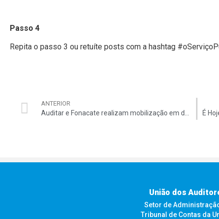
Passo 4
Repita o passo 3 ou retuíte posts com a hashtag #oServiço
ANTERIOR
Auditar e Fonacate realizam mobilização em defesa do serviço público e contra a Reforma Administrativa
União dos Auditor
Setor de Administração F
Tribunal de Contas da U