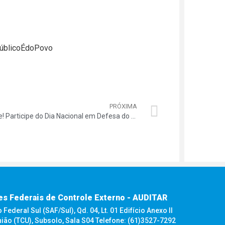
PúblicoÉdoPovo
PRÓXIMA
É Hoje! Participe do Dia Nacional em Defesa do Serviço Público
es Federais de Controle Externo - AUDITAR
ederal Sul (SAF/Sul), Qd. 04, Lt. 01 Edifício Anexo II
nião (TCU), Subsolo, Sala S04 Telefone: (61)3527-7292