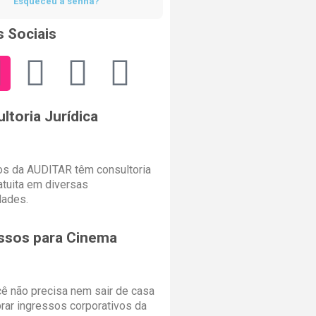
Esqueceu a senha?
 Sociais
ltoria Jurídica
s da AUDITAR têm consultoria
ratuita em diversas
dades.
ssos para Cinema
cê não precisa nem sair de casa
rar ingressos corporativos da