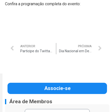
Confira a programação completa do evento:
ANTERIOR
PRÓXIMA
Participe do Twittaço em defesa do serviço público
Dia Nacional em Defesa do Serviço Público sinaliza início de grandes atos contra Reforma Administrativa
Associe-se
Área de Membros