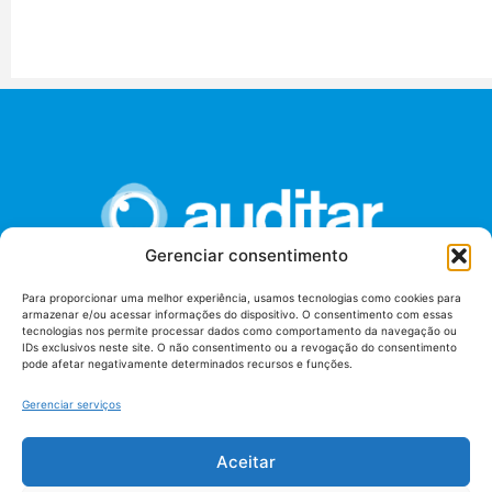
Gerenciar consentimento
Para proporcionar uma melhor experiência, usamos tecnologias como cookies para
armazenar e/ou acessar informações do dispositivo. O consentimento com essas
União dos Auditores Federais de Controle Externo -
tecnologias nos permite processar dados como comportamento da navegação ou
AUDITAR
IDs exclusivos neste site. O não consentimento ou a revogação do consentimento
pode afetar negativamente determinados recursos e funções.
Setor de Administração Federal Sul (SAF/Sul), Qd. 04, Lt. 01
Edifício Anexo II
Gerenciar serviços
Tribunal de Contas da União (TCU), Subsolo, Sala S04
Telefone: (61)3527-7292
Aceitar
Política de
Termos de uso