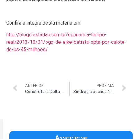
Confira a íntegra desta matéria em:
http://blogs.estadao.com.br/economia-tempo-
real/2013/10/01/ogx-de-eike-batista-opta-por-calote-
de-us-45-milhoes/
ANTERIOR
PRÓXIMA
Construtora Delta é alvo de Operação da PF
Sindilegis publica Nota de Esclarecimento
Associe-se