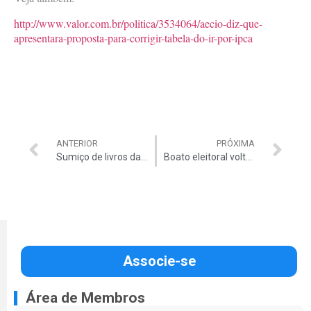
http://www.valor.com.br/politica/3534064/aecio-diz-que-
apresentara-proposta-para-corrigir-tabela-do-ir-por-ipca
ANTERIOR
PRÓXIMA
Sumiço de livros da Labogen
Boato eleitoral volta à cena e Ibovespa dispara
Associe-se
Área de Membros