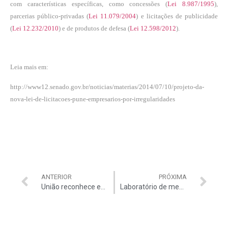
com características específicas, como concessões (
Lei 8.987/1995
),
parcerias público-privadas
(
Lei 11.079/2004
) e licitações de publicidade
(
Lei 12.232/2010
) e de produtos de defesa (
Lei 12.598/2012
).
Leia mais em:
http://www12.senado.gov.br/noticias/materias/2014/07/10/projeto-da-
nova-lei-de-licitacoes-pune-empresarios-por-irregularidades
ANTERIOR
PRÓXIMA
União reconhece emergência em 124 cidades gaúchas
Laboratório de medicamentos: obra parada