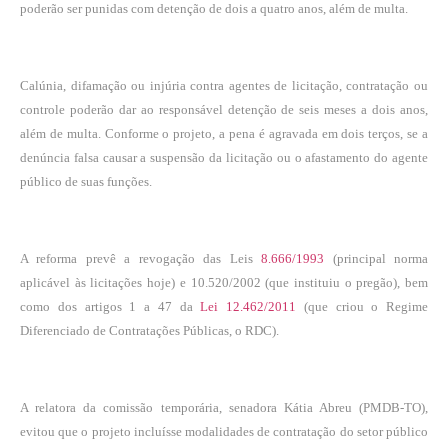
poderão ser punidas com detenção de dois a quatro anos, além de multa.
Calúnia, difamação ou injúria contra agentes de licitação, contratação ou
controle poderão dar ao responsável detenção de seis meses a dois anos,
além de multa. Conforme o projeto, a pena é agravada em dois terços, se a
denúncia falsa causar a suspensão da licitação ou o afastamento do agente
público de suas funções.
A reforma prevê a revogação das Leis
8.666/1993
(principal norma
aplicável às licitações hoje) e
10.520/2002
(que instituiu o pregão), bem
como dos artigos 1 a 47 da
Lei 12.462/2011
(que criou o Regime
Diferenciado de Contratações Públicas, o RDC).
A relatora da comissão temporária, senadora Kátia Abreu (PMDB-TO),
evitou que o projeto incluísse modalidades de contratação do setor público