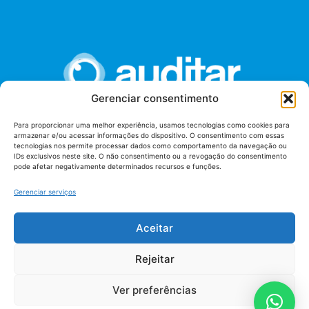
Gerenciar consentimento
Para proporcionar uma melhor experiência, usamos tecnologias como cookies para
armazenar e/ou acessar informações do dispositivo. O consentimento com essas
União dos Auditores Federais de Controle Externo -
tecnologias nos permite processar dados como comportamento da navegação ou
AUDITAR
IDs exclusivos neste site. O não consentimento ou a revogação do consentimento
pode afetar negativamente determinados recursos e funções.
Setor de Administração Federal Sul (SAF/Sul), Qd. 04, Lt. 01
Edifício Anexo II
Gerenciar serviços
Tribunal de Contas da União (TCU), Subsolo, Sala S04
Telefone: (61)3527-7292
Aceitar
Política de
Termos de uso
privacidade
Rejeitar
Ver preferências