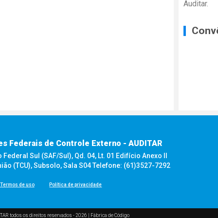
Auditar.
Conv
es Federais de Controle Externo - AUDITAR
ederal Sul (SAF/Sul), Qd. 04, Lt. 01 Edifício Anexo II
nião (TCU), Subsolo, Sala S04 Telefone: (61)3527-7292
Termos de uso
Política de privacidade
TAR todos os direitos reservados - 2026 |
Fábrica de Código