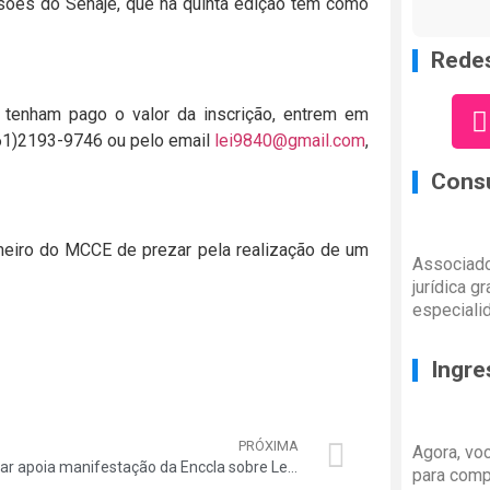
sões do Senaje, que na quinta edição tem como
Redes
 tenham pago o valor da inscrição, entrem em
(61)2193-9746 ou pelo email
lei9840@gmail.com
,
Consu
eiro do MCCE de prezar pela realização de um
Associado
jurídica g
especiali
Ingre
PRÓXIMA
Agora, vo
Auditar apoia manifestação da Enccla sobre Lei Orgânica da Administração Pública
para comp