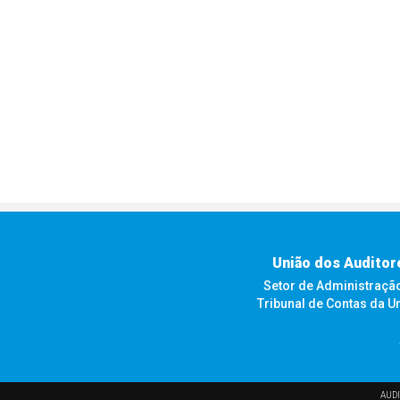
União dos Auditor
Setor de Administração F
Tribunal de Contas da U
AUDI