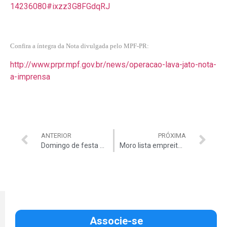
14236080#ixzz3G8FGdqRJ
Confira a íntegra da Nota divulgada pelo MPF-PR:
http://www.prpr.mpf.gov.br/news/operacao-lava-jato-nota-
a-imprensa
ANTERIOR
PRÓXIMA
Domingo de festa para as crianças
Moro lista empreiteiras do esquema de propinas
Associe-se