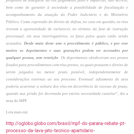
propósito de assegurar ao réu julgamento justo e imparcial, não secreto,
bem como de garantir à sociedade a possibilidade de fiscalização e
acompanhamento da atuação do Poder Judiciário e do Ministério
Público. Como expressão do direito de defesa, no caso em questão, os réus
tiveram a oportunidade de esclarecer, no término da fase de instrução
processual, em seus interrogatórios, os fatos pelos quais estão sendo
acusados.
Desde maio deste ano o procedimento é público, e por esse
motivo os depoimentos e suas gravações podem ser acessados por
qualquer pessoa, sem restrição
. Os depoimentos obedeceram aos prazos
fixados para procedimentos com réus presos, os quais possuem o direito de
serem julgados no menor prazo possível, independentemente de
considerações externas ao seu processo. Eventual adiamento de atos
poderia acarretar a soltura dos réus em decorrência de excesso de prazo,
quando sua prisão foi decretada por estrita necessidade cautelar
“, diz a
nota do MPF
:
Leia mais em
http://oglobo.globo.com/brasil/mpf-do-parana-rebate-pt-
processo-da-lava-jato-tecnico-apartidario-