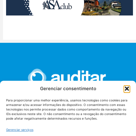
Gerenciar consentimento
Para proporcionar uma melhor experiência, usamos tecnologias como cookies para
armazenar e/ou acessar informações do dispositivo. O consentimento com essas
União dos Auditores Federais de Controle Externo -
tecnologias nos permite processar dados como comportamento da navegação ou
AUDITAR
IDs exclusivos neste site. O não consentimento ou a revogação do consentimento
pode afetar negativamente determinados recursos e funções.
Setor de Administração Federal Sul (SAF/Sul), Qd. 04, Lt. 01
Edifício Anexo II
Gerenciar serviços
Tribunal de Contas da União (TCU), Subsolo, Sala S04