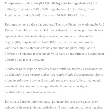
Equipamentos Industriais (R$ 1,9 milhão), Galvão Engenharia (R$ 1,5
milhão), Construtora OAS e OAS Engenharia (R$ 1,1 milhão), Coesa
Engenharia (R$ 435,5 mil) e Consórcio SEHAB (R$ 431,7 mil).
Responsável pela defesa das empresas Treviso e Piemonte, o advogado José
Roberto Batochio afirmou ao
G1
que os depósitos tiveram por finalidade a
aquisição de cotas em hotéis que estavam sendo construídos em Porto
Seguro (BA) e Aparecida do Norte (SP), além de um condomínio em
Curitiba. Como as obras não foram concluídas no prazo estipulado, a
Treviso e a Piemonte receberam de volta parte do investimento e acionaram
a Justiça para reaver o restante.
“
O diretor já foi depor e explicou tudo direitinho, mostrou os documentos
ao delegado, para mostrar a absoluta regularidade das transações. Agora,
ninguém sabe com quem está tratando nesse processo
“, disse o advogado,
em referência a Youssef, que segundo ele, figurava como alguém
“reabilitado” junto à Justiça no Paraná.
Em nota, a Engevix informou que, “por meio dos seus advogados, já se
colocou à disposição das autoridades e irá contribuir com as investigações,