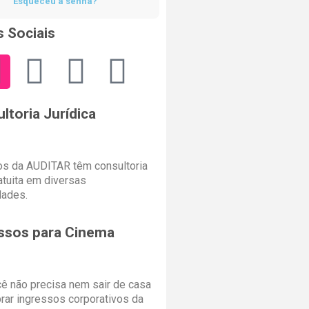
Esqueceu a senha?
 Sociais
ltoria Jurídica
s da AUDITAR têm consultoria
ratuita em diversas
dades.
ssos para Cinema
cê não precisa nem sair de casa
rar ingressos corporativos da