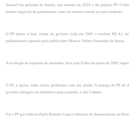
Youssef era próximo de Janene, que morreu em 2010, e do próprio PP. O dol
herdou negócios do parlamentar, como ele mesmo contou aos procuradores.
O PP aderiu à base aliada do governo Lula em 2003 e recebeu R$ 4,1 mi
parlamentares operado pelo publicitário Marcos Valério Fernandes de Souza.
A revelação do esquema do mensalão, feita pela Folha em junho de 2005, impl
O PT, à época, tinha outros problemas com seu aliado. A ameaça do PP de d
governo entregou um ministério para o partido, o das Cidades.
Foi o PP que indicou Paulo Roberto Costa à diretoria de abastecimento da Pet