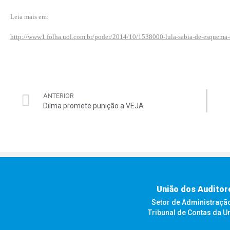
Leia mais em:
http://www1.folha.uol.com.br/poder/2014/10/1538000-lula-sabia-de-esquema-
ANTERIOR
Dilma promete punição a VEJA
União dos Auditor
Setor de Administração F
Tribunal de Contas da U