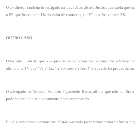
O ex-diretor, também investigado na Lava Jato, disse à Justiça que sabia que h
o PP, que ficava com 1% do valor de contratos, e o PT, que ficava com 2%.
OUTRO LADO
O Instituto Lula diz que o ex-presidente não comenta “
vazamentos seletivos
” s
afirmou na TV que “Veja” faz “
terrorismo eleitoral
” e que não há provas das a
O advogado de Youssef, Antonio Figueiredo Basto, afirma que não confirma
pode ser anulada se o vazamento ficar comprovado.
Ele diz condenar o vazamento: “
Estão vazando para tentar anular a investiga