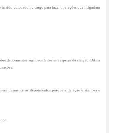
avia sido colocado no cargo para fazer operações que irrigariam
obre depoimentos sigilosos feitos às vésperas da eleição. Dilma
cusações.
 nem desmente os depoimentos porque a delação é sigilosa e
ção
“.