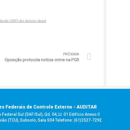
desde-2005-diz-doleiro.shtml
PRÓXIMA
Oposição protocola notícia-crime na PGR
es Federais de Controle Externo - AUDITAR
ederal Sul (SAF/Sul), Qd. 04, Lt. 01 Edifício Anexo II
nião (TCU), Subsolo, Sala S04 Telefone: (61)3527-7292