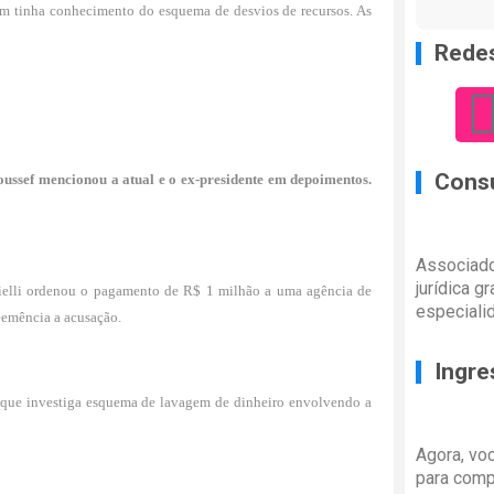
m tinha conhecimento do esquema de desvios de recursos. As
Redes
Consu
ssef mencionou a atual e o ex-presidente em depoimentos.
Associado
jurídica g
brielli ordenou o pagamento de R$ 1 milhão a uma agência de
especiali
eemência a acusação.
Ingre
 que investiga esquema de lavagem de dinheiro envolvendo a
Agora, vo
para comp