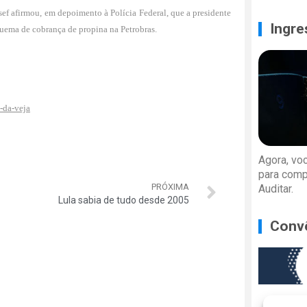
sef afirmou, em depoimento à Polícia Federal, que a presidente
Ingre
uema de cobrança de propina na Petrobras.
o-da-veja
Agora, vo
para comp
PRÓXIMA
Auditar.
Lula sabia de tudo desde 2005
Conv