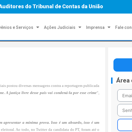
Auditores do Tribunal de Contas da União
ênios e Serviços
Ações Judiciais
Imprensa
Fale co
Área
ociais postou diversas mensagens contra a reportagem publicada
e. A justiça livre desse país vai condená-la por esse crime
“,
m apresentar a mínima prova. Isso é um absurdo, isso é um
eleitoral. Ao todo, no Twitter da candidata do PT, foram até o