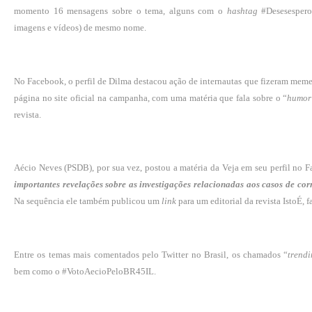
momento 16 mensagens sobre o tema, alguns com o
hashtag
#Desesesperod
imagens e vídeos) de mesmo nome.
No Facebook, o perfil de Dilma destacou ação de internautas que fizeram memes
página no site oficial na campanha, com uma matéria que fala sobre o “
humor 
revista.
Aécio Neves (PSDB), por sua vez, postou a matéria da Veja em seu perfil no 
importantes revelações sobre as investigações relacionadas aos casos de co
Na sequência ele também publicou um
link
para um editorial da revista IstoÉ, 
Entre os temas mais comentados pelo Twitter no Brasil, os chamados “
trendi
bem como o #VotoAecioPeloBR45IL.