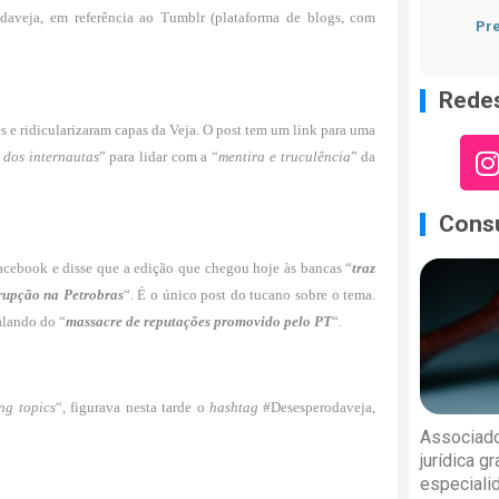
aveja, em referência ao Tumblr (plataforma de blogs, com
Pre
Redes
 e ridicularizaram capas da Veja. O post tem um link para uma
dos internautas
” para lidar com a “
mentira e truculência
” da
Consu
Facebook e disse que a edição que chegou hoje às bancas “
traz
rrupção na Petrobras
“. É o único post do tucano sobre o tema.
falando do “
massacre de reputações promovido pelo PT
“.
ng topics
“, figurava nesta tarde o
hashtag
#Desesperodaveja,
Associado
jurídica g
especiali