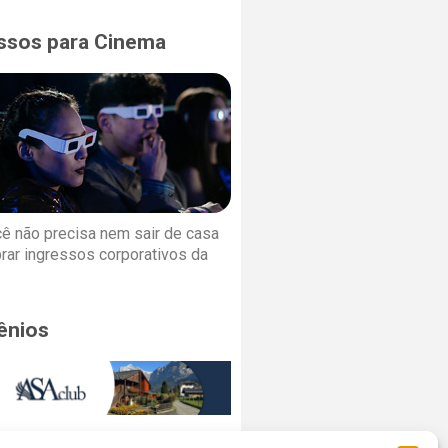
ssos para Cinema
cê não precisa nem sair de casa
rar ingressos corporativos da
ênios