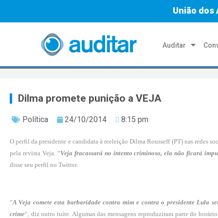
União dos 
Auditar
Conv
Dilma promete punição a VEJA
Política
24/10/2014
8:15 pm
O perfil da presidente e candidata à reeleição Dilma Rousseff (PT) nas redes s
pela revista Veja. “
Veja fracassará no intento criminoso, ela não ficará impun
disse seu perfil no Twitter.
“
A Veja comete esta barbaridade contra mim e contra o presidente Lula se
crime
“, diz outro tuíte. Algumas das mensagens reproduziram parte do horário 