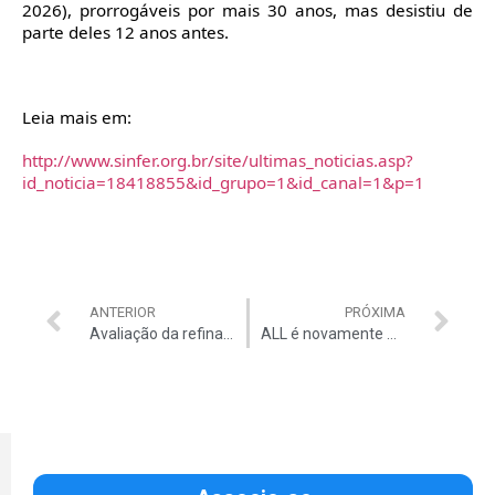
2026), prorrogáveis por mais 30 anos, mas desistiu de
parte deles 12 anos antes.
Leia mais em:
http://www.sinfer.org.br/site/ultimas_noticias.asp?
id_noticia=18418855&id_grupo=1&id_canal=1&p=1
ANTERIOR
PRÓXIMA
Avaliação da refinaria de Pasadena pela Petrobras foi feita às pressas
ALL é novamente multada por crime ambiental