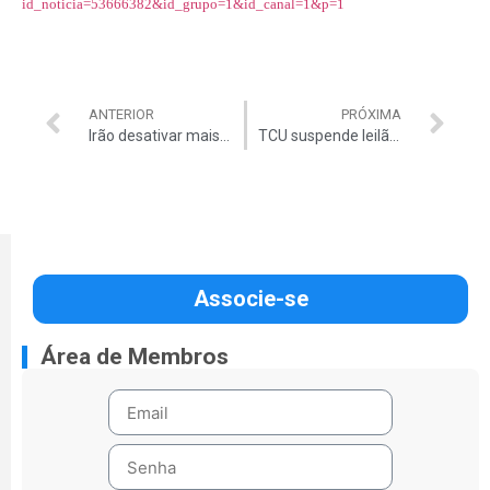
id_noticia=53666382&id_grupo=1&id_canal=1&p=1
ANTERIOR
PRÓXIMA
Irão desativar mais 4.200 km de ferrovias
TCU suspende leilão da UHE Três Irmãos
Associe-se
Área de Membros