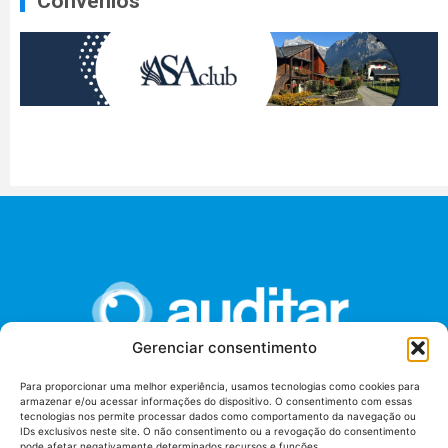
Convênios
Gerenciar consentimento
Para proporcionar uma melhor experiência, usamos tecnologias como cookies para
armazenar e/ou acessar informações do dispositivo. O consentimento com essas
União dos Auditores Federais de Controle Externo -
tecnologias nos permite processar dados como comportamento da navegação ou
AUDITAR
IDs exclusivos neste site. O não consentimento ou a revogação do consentimento
pode afetar negativamente determinados recursos e funções.