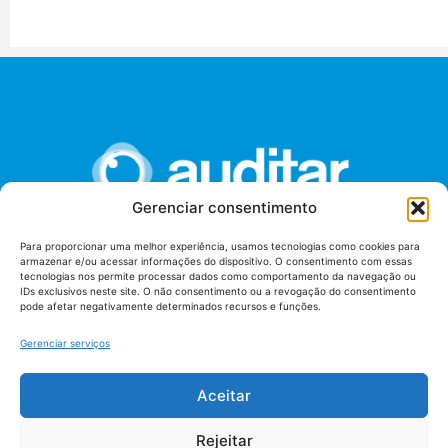
Gerenciar consentimento
Para proporcionar uma melhor experiência, usamos tecnologias como cookies para
armazenar e/ou acessar informações do dispositivo. O consentimento com essas
União dos Auditores Federais de Controle Externo -
tecnologias nos permite processar dados como comportamento da navegação ou
AUDITAR
IDs exclusivos neste site. O não consentimento ou a revogação do consentimento
pode afetar negativamente determinados recursos e funções.
Setor de Administração Federal Sul (SAF/Sul), Qd. 04, Lt. 01
Edifício Anexo II
Gerenciar serviços
Tribunal de Contas da União (TCU), Subsolo, Sala S04
Telefone: (61)3527-7292
Aceitar
Política de
Termos de uso
privacidade
Rejeitar