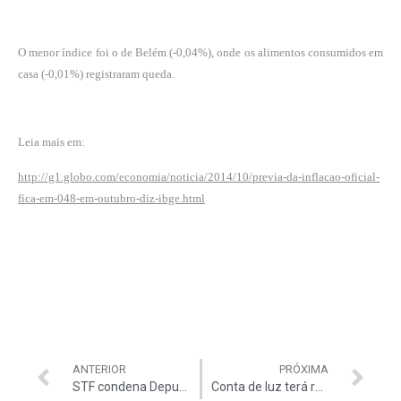
O menor índice foi o de Belém (-0,04%), onde os alimentos consumidos em
casa (-0,01%) registraram queda.
Leia mais em:
http://g1.globo.com/economia/noticia/2014/10/previa-da-inflacao-oficial-
fica-em-048-em-outubro-diz-ibge.html
ANTERIOR
PRÓXIMA
STF condena Deputado Protógenes
Conta de luz terá reajuste médio de mais de 17%