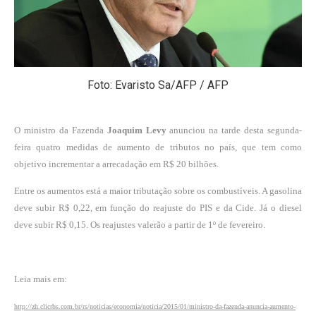
Foto: Evaristo Sa/AFP / AFP
O ministro da Fazenda
Joaquim Levy
anunciou na tarde desta segunda-
feira quatro medidas de aumento de tributos no país, que tem como
objetivo incrementar a arrecadação em R$ 20 bilhões.
Entre os aumentos está a maior tributação sobre os combustíveis. A gasolina
deve subir R$ 0,22, em função do reajuste do PIS e da Cide. Já o diesel
deve subir R$ 0,15. Os reajustes valerão a partir de 1º de fevereiro.
Leia mais em:
http://zh.clicrbs.com.br/rs/noticias/economia/noticia/2015/01/ministro-da-fazenda-anuncia-aumento-