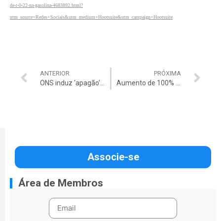
de-r-0-22-na-gasolina-4683892.html?
utm_source=Redes+Sociais&utm_medium=Hootsuite&utm_campaign=Hootsuite
ANTERIOR
PRÓXIMA
ONS induz ‘apagão’ no país
Aumento de 100% no IOF
Associe-se
Área de Membros