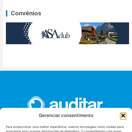
Convênios
Gerenciar consentimento
Para proporcionar uma melhor experiência, usamos tecnologias como cookies para
armazenar e/ou acessar informações do dispositivo. O consentimento com essas