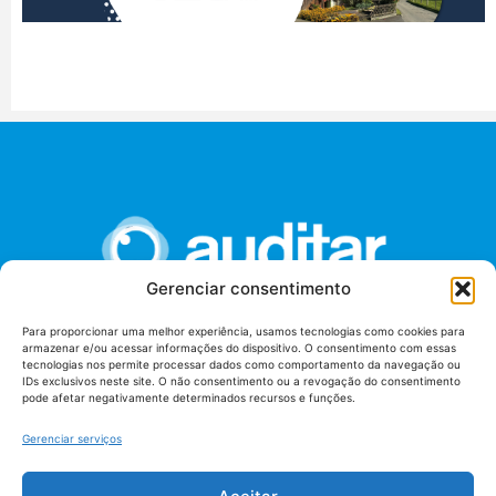
Gerenciar consentimento
Para proporcionar uma melhor experiência, usamos tecnologias como cookies para
armazenar e/ou acessar informações do dispositivo. O consentimento com essas
União dos Auditores Federais de Controle Externo -
tecnologias nos permite processar dados como comportamento da navegação ou
AUDITAR
IDs exclusivos neste site. O não consentimento ou a revogação do consentimento
pode afetar negativamente determinados recursos e funções.
Setor de Administração Federal Sul (SAF/Sul), Qd. 04, Lt. 01
Edifício Anexo II
Gerenciar serviços
Tribunal de Contas da União (TCU), Subsolo, Sala S04
Telefone: (61)3527-7292