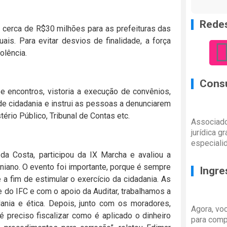
Redes
e cerca de R$30 milhões para as prefeituras das
is. Para evitar desvios de finalidade, a força
olência.
Consu
e encontros, vistoria a execução de convênios,
 de cidadania e instrui as pessoas a denunciarem
ério Público, Tribunal de Contas etc.
Associado
jurídica g
especiali
a Costa, participou da IX Marcha e avaliou a
iniano. O evento foi importante, porque é sempre
Ingre
a fim de estimular o exercício da cidadania. As
do IFC e com o apoio da Auditar, trabalhamos a
dania e ética. Depois, junto com os moradores,
Agora, vo
é preciso fiscalizar como é aplicado o dinheiro
para comp