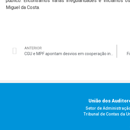
público. Encontramos várias irregularidades e iniciamos o
Miguel da Costa.
ANTERIOR
CGU e MPF apontam desvios em cooperação internacional
F
União dos Auditor
Setor de Administração F
Tribunal de Contas da U