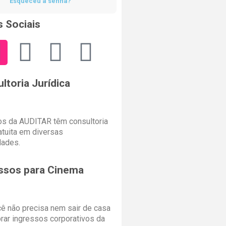
Esqueceu a senha?
 Sociais
ltoria Jurídica
s da AUDITAR têm consultoria
ratuita em diversas
dades.
ssos para Cinema
cê não precisa nem sair de casa
rar ingressos corporativos da