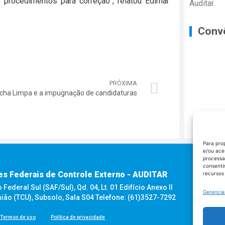
s procedimentos para correção”, relatou Edimar
Auditar.
Conv
PRÓXIMA
icha Limpa e a impugnação de candidaturas
Para pro
e/ou ace
processa
consenti
es Federais de Controle Externo - AUDITAR
recursos
ederal Sul (SAF/Sul), Qd. 04, Lt. 01 Edifício Anexo II
Gerencia
nião (TCU), Subsolo, Sala S04 Telefone: (61)3527-7292
Termos de uso
Política de privacidade