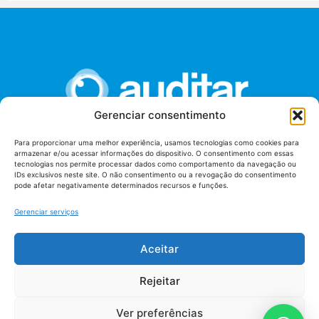
Gerenciar consentimento
Para proporcionar uma melhor experiência, usamos tecnologias como cookies para
armazenar e/ou acessar informações do dispositivo. O consentimento com essas
União dos Auditores Federais de Controle Externo -
tecnologias nos permite processar dados como comportamento da navegação ou
AUDITAR
IDs exclusivos neste site. O não consentimento ou a revogação do consentimento
pode afetar negativamente determinados recursos e funções.
Setor de Administração Federal Sul (SAF/Sul), Qd. 04, Lt. 01
Edifício Anexo II
Gerenciar serviços
Tribunal de Contas da União (TCU), Subsolo, Sala S04
Telefone: (61)3527-7292
Aceitar
Política de
Termos de uso
privacidade
Rejeitar
Ver preferências