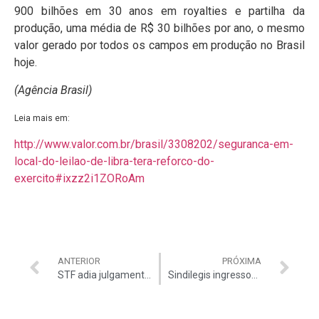
900 bilhões em 30 anos em royalties e partilha da
produção, uma média de R$ 30 bilhões por ano, o mesmo
valor gerado por todos os campos em produção no Brasil
hoje.
(Agência Brasil)
Leia mais em:
http://www.valor.com.br/brasil/3308202/seguranca-em-
local-do-leilao-de-libra-tera-reforco-do-
exercito#ixzz2i1ZORoAm
ANTERIOR
PRÓXIMA
STF adia julgamento de benefícios para juízes
Sindilegis ingressou com MS coletivo nesta quinta