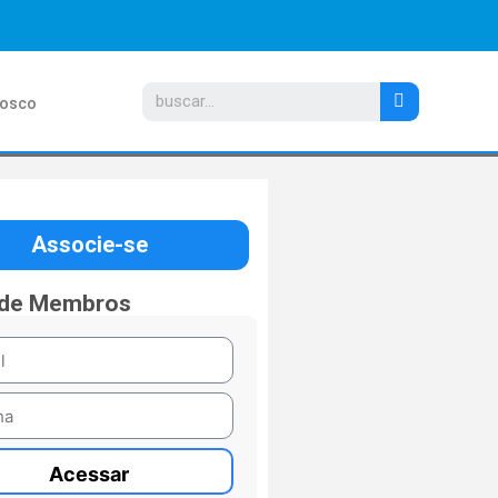
nosco
Associe-se
 de Membros
Acessar