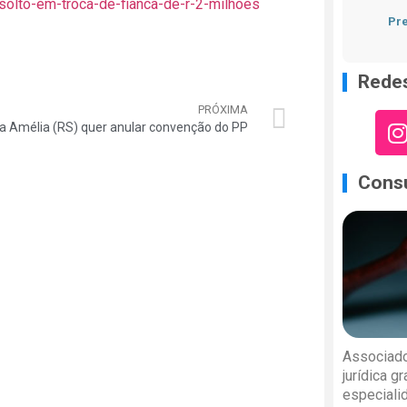
e-solto-em-troca-de-fianca-de-r-2-milhoes
Pre
Redes
PRÓXIMA
a Amélia (RS) quer anular convenção do PP
Consu
Associado
jurídica g
especiali