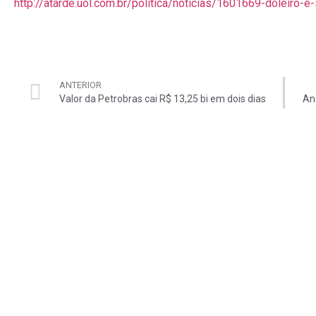
http://atarde.uol.com.br/politica/noticias/1601669-doleiro-
ANTERIOR
Valor da Petrobras cai R$ 13,25 bi em dois dias
An