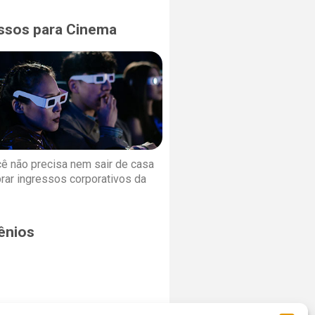
ssos para Cinema
cê não precisa nem sair de casa
rar ingressos corporativos da
ênios