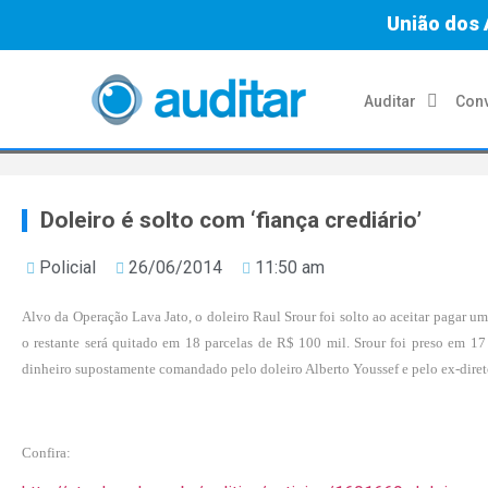
União dos 
Auditar
Conv
Doleiro é solto com ‘fiança crediário’
Policial
26/06/2014
11:50 am
Alvo da Operação Lava Jato, o doleiro Raul Srour foi solto ao aceitar pagar u
o restante será quitado em 18 parcelas de R$ 100 mil. Srour foi preso em 
dinheiro supostamente comandado pelo doleiro Alberto Youssef e pelo ex-diret
Confira: