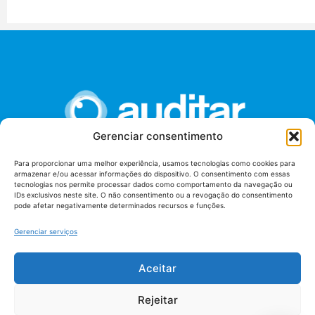
Gerenciar consentimento
Para proporcionar uma melhor experiência, usamos tecnologias como cookies para
armazenar e/ou acessar informações do dispositivo. O consentimento com essas
União dos Auditores Federais de Controle Externo -
tecnologias nos permite processar dados como comportamento da navegação ou
AUDITAR
IDs exclusivos neste site. O não consentimento ou a revogação do consentimento
pode afetar negativamente determinados recursos e funções.
Setor de Administração Federal Sul (SAF/Sul), Qd. 04, Lt. 01
Edifício Anexo II
Gerenciar serviços
Tribunal de Contas da União (TCU), Subsolo, Sala S04
Telefone: (61)3527-7292
Aceitar
Política de
Termos de uso
privacidade
Rejeitar