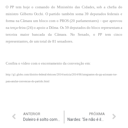
O PP tem hoje o comando do Ministério das Cidades, sob a chefia do
ministro Gilberto Occhi. O partido também soma 39 deputados federais e
forma na Câmara um bloco com o PROS (20 parlamentares) – que aprovou
na terça-feira (24) o apoio a Dilma. Os 59 deputados do bloco representam a
terceira maior bancada da Câmara. No Senado, o PP tem cinco
representantes, de um total de 81 senadores.
Confira o vídeo com o encerramento da convenção em:
http://g1.globo.com/distrito-federal/eleicoes/2014/noticia/2014/06/integrantes-do-pp-acionam-tse-
para-anular-convencao-do-partido.html
ANTERIOR
PRÓXIMA
Doleiro é solto com ‘fiança crediário’
Nardes: ‘Se não é ilegal, é, no mínimo, imoral’