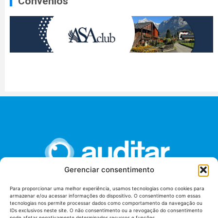
Convênios
Gerenciar consentimento
Para proporcionar uma melhor experiência, usamos tecnologias como cookies para
armazenar e/ou acessar informações do dispositivo. O consentimento com essas
União dos Auditores Federais de Controle Externo -
tecnologias nos permite processar dados como comportamento da navegação ou
AUDITAR
IDs exclusivos neste site. O não consentimento ou a revogação do consentimento
pode afetar negativamente determinados recursos e funções.