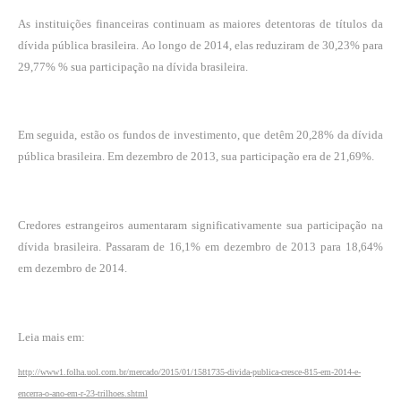
As instituições financeiras continuam as maiores detentoras de títulos da
dívida pública brasileira. Ao longo de 2014, elas reduziram de 30,23% para
29,77% % sua participação na dívida brasileira.
Em seguida, estão os fundos de investimento, que detêm 20,28% da dívida
pública brasileira. Em dezembro de 2013, sua participação era de 21,69%.
Credores estrangeiros aumentaram significativamente sua participação na
dívida brasileira. Passaram de 16,1% em dezembro de 2013 para 18,64%
em dezembro de 2014.
Leia mais em:
http://www1.folha.uol.com.br/mercado/2015/01/1581735-divida-publica-cresce-815-em-2014-e-
encerra-o-ano-em-r-23-trilhoes.shtml