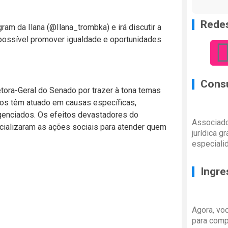
Redes
agram da Ilana (@Ilana_trombka) e irá discutir a
 possível promover igualdade e oportunidades
Consu
etora-Geral do Senado por trazer à tona temas
pos têm atuado em causas específicas,
genciados. Os efeitos devastadores do
Associado
cializaram as ações sociais para atender quem
jurídica g
especiali
Ingre
Agora, vo
para comp