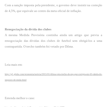
Com a sanção imposta pela presidente, o governo deve insistir na correção
de 4,5%, que equivale ao centro da meta oficial de inflação.
Renegociação da dívida dos clubes
A mesma Medida Provisória continha ainda um artigo que previa a
renogociação das dívidas dos clubes de futebol sem obrigá-los a uma
contrapartida. O trecho também foi vetado por Dilma.
Leia mais em:
http://g1.globo.com/economia/noticia/2015/01/dilma-veta-trecho-de-mp-que-corrigia-em-65-tabela-do-
imposto-de-renda.html
Entenda melhor o caso: