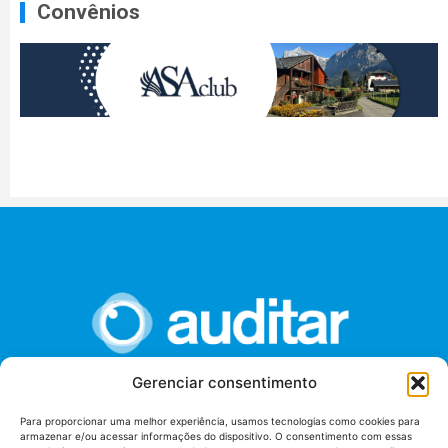
Convênios
Gerenciar consentimento
União dos Auditores Federais de Controle Externo -
Para proporcionar uma melhor experiência, usamos tecnologias como cookies para
AUDITAR
armazenar e/ou acessar informações do dispositivo. O consentimento com essas