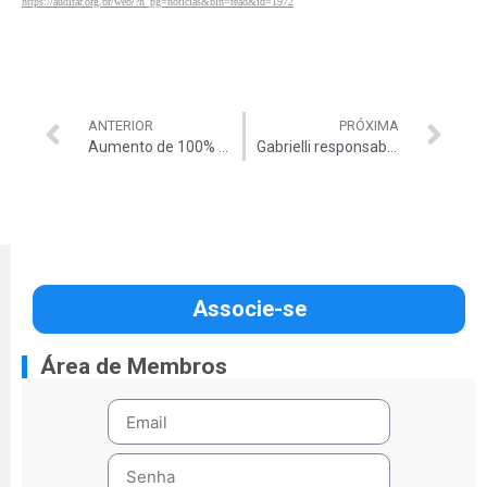
https://auditar.org.br/web/?h_pg=noticias&bin=read&id=1972
ANTERIOR
PRÓXIMA
Aumento de 100% no IOF
Gabrielli responsabiliza Dilma por Pasadena
Associe-se
Área de Membros