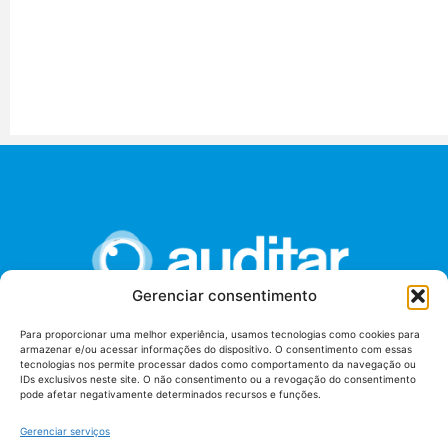
Gerenciar consentimento
Para proporcionar uma melhor experiência, usamos tecnologias como cookies para
armazenar e/ou acessar informações do dispositivo. O consentimento com essas
União dos Auditores Federais de Controle Externo -
tecnologias nos permite processar dados como comportamento da navegação ou
AUDITAR
IDs exclusivos neste site. O não consentimento ou a revogação do consentimento
pode afetar negativamente determinados recursos e funções.
Setor de Administração Federal Sul (SAF/Sul), Qd. 04, Lt. 01
Edifício Anexo II
Gerenciar serviços
Tribunal de Contas da União (TCU), Subsolo, Sala S04