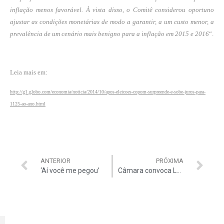
inflação menos favorável. À vista disso, o Comitê considerou oportuno
ajustar as condições monetárias de modo a garantir, a um custo menor, a
prevalência de um cenário mais benigno para a inflação em 2015 e 2016
“.
Leia mais em:
http://g1.globo.com/economia/noticia/2014/10/apos-eleicoes-copom-surpreende-e-sobe-juros-para-
1125-ao-ano.html
ANTERIOR
PRÓXIMA
‘Aí você me pegou’
Câmara convoca Lobão a depor