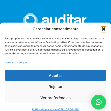
Gerenciar consentimento
Para proporcionar uma melhor experiência, usamos tecnologias como cookies para
armazenar e/ou acessar informações do dispositivo. O consentimento com essas
União dos Auditores Federais de Controle Externo -
tecnologias nos permite processar dados como comportamento da navegação ou
AUDITAR
IDs exclusivos neste site. O não consentimento ou a revogação do consentimento
pode afetar negativamente determinados recursos e funções.
Setor de Administração Federal Sul (SAF/Sul), Qd. 04, Lt. 01
Edifício Anexo II
Gerenciar serviços
Tribunal de Contas da União (TCU), Subsolo, Sala S04
Telefone: (61)3527-7292
Aceitar
Política de
Termos de uso
privacidade
Rejeitar
Ver preferências
Política de privacidade
TERMOS DE USO