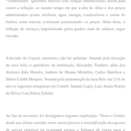
“commodities” (produtos básicos com cotação internacional) atuam para
conter a inflação, ao mesmo tempo em que a alta do dólar e dos preços
administrados (como telefonia, água, energia, combustíveis e tarifas de
ônibus, entre outros), continuam pressionando os preços. Além disso, a
inflação de serviços, impulsionada pelos ganhos reais de salários, segue
elevada.
A decisão do Copom, entretanto, não foi unânime. Votaram pela elevação
da taxa Selic o presidente da instituição, Alexandre Tombini, além dos
diretores Aldo Mendes, Anthero de Moraes Meirelles, Carlos Hamilton e
Sidnei Corrêa Marques. Votaram pela manutenção da taxa Selic em 11% ao
ano os seguintes integrantes do Comitê: Altamir Lopes, Luiz Awazu Pereira
da Silva e Luiz Edson Feltrim.
Ao fim do encontro, foi divulgada a seguinte explicação: “P
ara o Comitê,
desde sua última reunião, entre outros fatores, a intensificação dos ajustes
de preços relativos na economia tornou o balanço de riscos para a