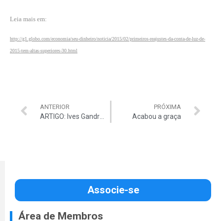
Leia mais em:
http://g1.globo.com/economia/seu-dinheiro/noticia/2015/02/primeiros-reajustes-da-conta-de-luz-de-
2015-tem-altas-superiores-30.html
ANTERIOR
PRÓXIMA
ARTIGO: Ives Gandra aborda o impeachment
Acabou a graça
Associe-se
Área de Membros