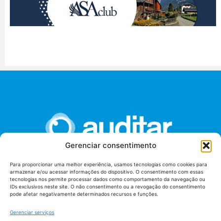
Gerenciar consentimento
Para proporcionar uma melhor experiência, usamos tecnologias como cookies para
armazenar e/ou acessar informações do dispositivo. O consentimento com essas
União dos Auditores Federais de Controle Externo -
tecnologias nos permite processar dados como comportamento da navegação ou
AUDITAR
IDs exclusivos neste site. O não consentimento ou a revogação do consentimento
pode afetar negativamente determinados recursos e funções.
Setor de Administração Federal Sul (SAF/Sul), Qd. 04, Lt. 01
Edifício Anexo II
Gerenciar serviços
Tribunal de Contas da União (TCU), Subsolo, Sala S04