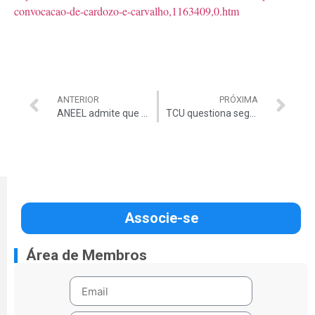
convocacao-de-cardozo-e-carvalho,1163409,0.htm
ANTERIOR
PRÓXIMA
ANEEL admite que obras não ficarão prontas para a Copa
TCU questiona segurança energética do país
Associe-se
Área de Membros