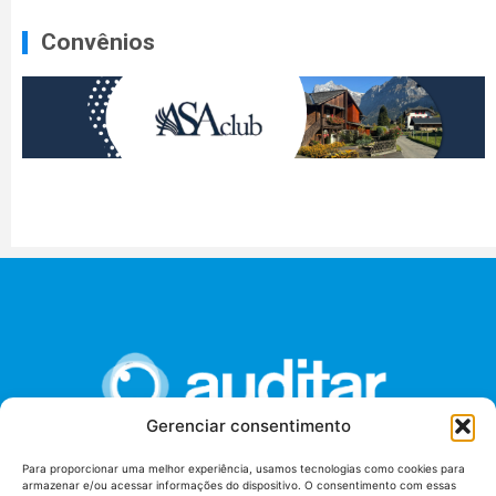
Convênios
Gerenciar consentimento
Para proporcionar uma melhor experiência, usamos tecnologias como cookies para
armazenar e/ou acessar informações do dispositivo. O consentimento com essas
União dos Auditores Federais de Controle Externo -