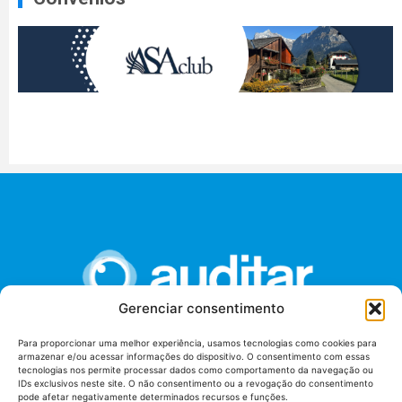
Gerenciar consentimento
Para proporcionar uma melhor experiência, usamos tecnologias como cookies para
armazenar e/ou acessar informações do dispositivo. O consentimento com essas
União dos Auditores Federais de Controle Externo -
tecnologias nos permite processar dados como comportamento da navegação ou
AUDITAR
IDs exclusivos neste site. O não consentimento ou a revogação do consentimento
pode afetar negativamente determinados recursos e funções.
Setor de Administração Federal Sul (SAF/Sul), Qd. 04, Lt. 01