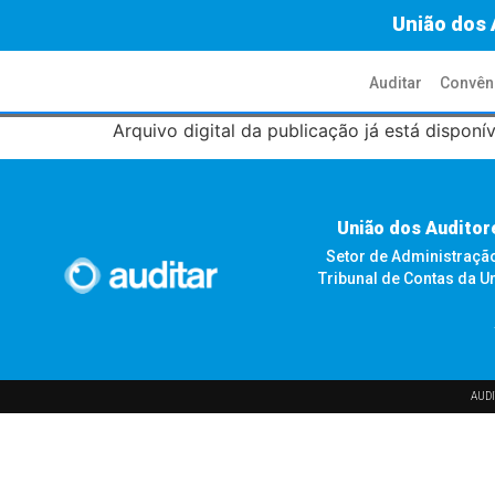
União dos 
Auditar
Convên
Arquivo digital da publicação já está dispon
União dos Auditor
Setor de Administração F
Tribunal de Contas da U
AUDI