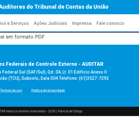
Auditores do Tribunal de Contas da União
ios e Serviços
Ações Judiciais
Imprensa
Fale conosco
ível em formato PDF
es Federais de Controle Externo - AUDITAR
ederal Sul (SAF/Sul), Qd. 04, Lt. 01 Edifício Anexo II
nião (TCU), Subsolo, Sala S04 Telefone: (61)3527-7292
Termos de uso
Política de privacidade
TAR todos os direitos reservados - 2026 |
Fábrica de Código