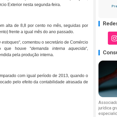
cio Exterior nesta segunda-feira.
Pre
Redes
m alta de 8,8 por cento no mês, seguidas por
cento) frente a igual mês do ano passado.
e estoques
“, comentou o secretário de Comércio
ndo que houve “
demanda interna aquecida
“,
Consu
endida pela produção interna.
comparado com igual período de 2013, quando o
vocado pelo efeito da contabilidade atrasada de
Associado
jurídica g
especiali