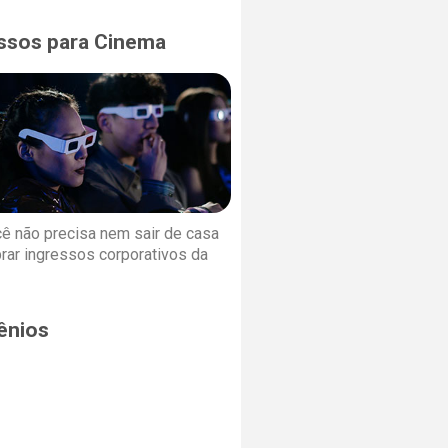
ssos para Cinema
cê não precisa nem sair de casa
rar ingressos corporativos da
ênios