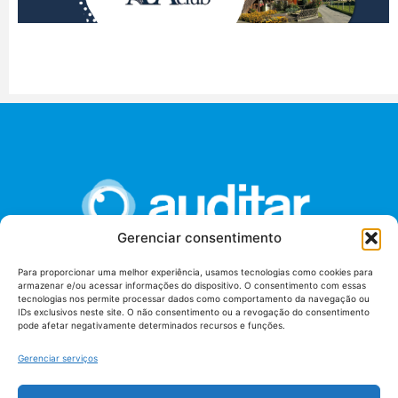
Gerenciar consentimento
Para proporcionar uma melhor experiência, usamos tecnologias como cookies para
armazenar e/ou acessar informações do dispositivo. O consentimento com essas
União dos Auditores Federais de Controle Externo -
tecnologias nos permite processar dados como comportamento da navegação ou
AUDITAR
IDs exclusivos neste site. O não consentimento ou a revogação do consentimento
pode afetar negativamente determinados recursos e funções.
Setor de Administração Federal Sul (SAF/Sul), Qd. 04, Lt. 01
Edifício Anexo II
Gerenciar serviços
Tribunal de Contas da União (TCU), Subsolo, Sala S04
Telefone: (61)3527-7292