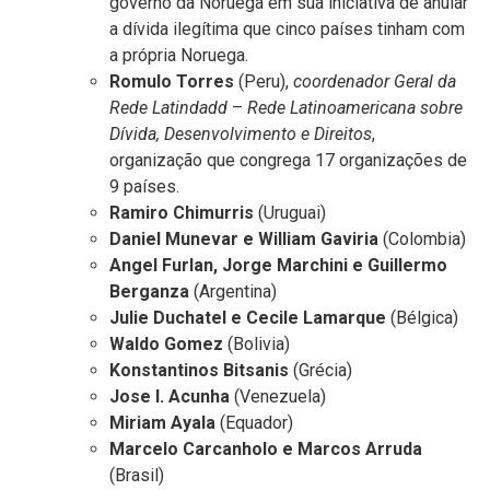
governo da Noruega em sua iniciativa de anular
a dívida ilegítima que cinco países tinham com
a própria Noruega.
Romulo Torres
(Peru),
coordenador Geral da
Rede Latindadd
–
Rede Latinoamericana sobre
Dívida, Desenvolvimento e Direitos
,
organização que congrega 17 organizações de
9 países.
Ramiro Chimurris
(Uruguai)
Daniel Munevar e William Gaviria
(Colombia)
Angel Furlan, Jorge Marchini e Guillermo
Berganza
(Argentina)
Julie Duchatel e Cecile Lamarque
(Bélgica)
Waldo Gomez
(Bolivia)
Konstantinos Bitsanis
(Grécia)
Jose I. Acunha
(Venezuela)
Miriam Ayala
(Equador)
Marcelo Carcanholo e Marcos Arruda
(Brasil)