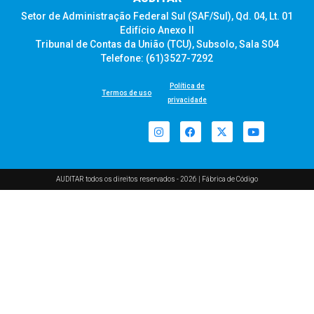
Setor de Administração Federal Sul (SAF/Sul), Qd. 04, Lt. 01
Edifício Anexo II
Tribunal de Contas da União (TCU), Subsolo, Sala S04
Telefone: (61)3527-7292
Política de
Termos de uso
privacidade
AUDITAR todos os direitos reservados - 2026 |
Fábrica de Código