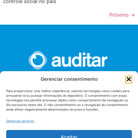
controle social no país
Próximo
→
Gerenciar consentimento
União dos Auditores Federais de Controle Externo -
Para proporcionar uma melhor experiência, usamos tecnologias como cookies para
AUDITAR
armazenar e/ou acessar informações do dispositivo. O consentimento com essas
tecnologias nos permite processar dados como comportamento da navegação ou
Setor de Administração Federal Sul (SAF/Sul), Qd. 04, Lt. 01
IDs exclusivos neste site. O não consentimento ou a revogação do consentimento
Edifício Anexo II
pode afetar negativamente determinados recursos e funções.
Tribunal de Contas da União (TCU), Subsolo, Sala S04
Telefone: (61)3527-7292
Gerenciar serviços
Política de
Aceitar
Termos de uso