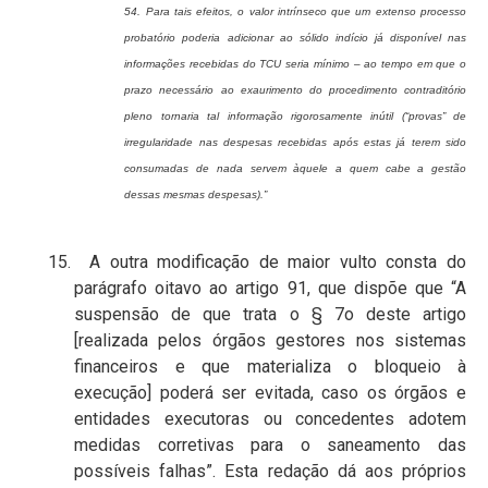
54. Para tais efeitos, o valor intrínseco que um extenso processo
probatório poderia adicionar ao sólido indício já disponível nas
informações recebidas do TCU seria mínimo – ao tempo em que o
prazo necessário ao exaurimento do procedimento contraditório
pleno tornaria tal informação rigorosamente inútil (“provas” de
irregularidade nas despesas recebidas após estas já terem sido
consumadas de nada servem àquele a quem cabe a gestão
dessas mesmas despesas).”
15. A outra modificação de maior vulto consta do
parágrafo oitavo ao artigo 91, que dispõe que “A
suspensão de que trata o § 7o deste artigo
[realizada pelos órgãos gestores nos sistemas
financeiros e que materializa o bloqueio à
execução] poderá ser evitada, caso os órgãos e
entidades executoras ou concedentes adotem
medidas corretivas para o saneamento das
possíveis falhas”. Esta redação dá aos próprios