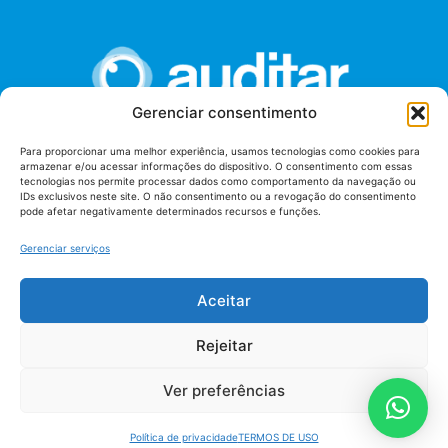
Gerenciar consentimento
Para proporcionar uma melhor experiência, usamos tecnologias como cookies para
armazenar e/ou acessar informações do dispositivo. O consentimento com essas
União dos Auditores Federais de Controle Externo -
tecnologias nos permite processar dados como comportamento da navegação ou
AUDITAR
IDs exclusivos neste site. O não consentimento ou a revogação do consentimento
pode afetar negativamente determinados recursos e funções.
Setor de Administração Federal Sul (SAF/Sul), Qd. 04, Lt. 01
Edifício Anexo II
Gerenciar serviços
Tribunal de Contas da União (TCU), Subsolo, Sala S04
Telefone: (61)3527-7292
Aceitar
Política de
Termos de uso
privacidade
Rejeitar
Ver preferências
Política de privacidade
TERMOS DE USO
AUDITAR todos os direitos reservados - 2026 |
Fábrica de Código