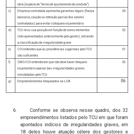
obra (espécie de “termo de ajustamento de conduta”)
c)
Empresa contratada apresenta garantias legais (fiança
03
bancária, caução ou retenção parcial dos valores
contratados) para evitar o bloqueio orçamentário
d)
TCU reviu sua posição em função de novos elementos
02
(não apresentados anteriormente pelo gestor), retirando
a classificação de irregularidade grave
e)
COI entendeu que as providências sugeridas pelo TCU
01
são suficientes
f)
CMO/COI entenderam que não deve haver bloqueio
05
orçamentário apesar das irregularidades graves
constatadas pelo TCU
06
g)
Empreendimentos bloqueados na LOA
6. Conforme se observa nesse quadro, dos 32
empreendimentos listados pelo TCU em que foram
apontados indícios de irregularidades graves, em
18 deles houve atuação célere dos gestores e