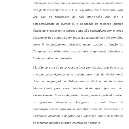
reiteração, a instruir suas recomendações até com a manifestação
dos gestores responsáveis. E o Legislativo deles necessita, uma
vez que as finalidades de sua intervenção não são o
estabelecimento de direitos ou a apenação de terceiros (objetos
típicos do procedimento judicial e que são compatíveis com o longo
desenrolar das etapas de um processo judiciariforme). Ao contrário,
como já exaustivamente discutido neste estudo, a função do
Congresso na elaboração orçamentária é gerencial, alocativa e
fundamentalmente preventiva.
53. Não se trata de punir responsáveis por desvios (que devem ter
o contraditório rigorosamente assegurado), mas de decidir onde
deve ser empregado o dinheiro do contribuinte. As demandas
informacionais para essa decisão, ainda que rigorosas, são
evidentemente distintas daquelas de um processo judicial punitivo
ou reparativo; interessa ao Congresso, no curto tempo da
elaboração orçamentária anual, identificar riscos de malversação e
preveni-los mediante a negativa da autorização para o desembolso
de recursos públicos quando estejam no horizonte.