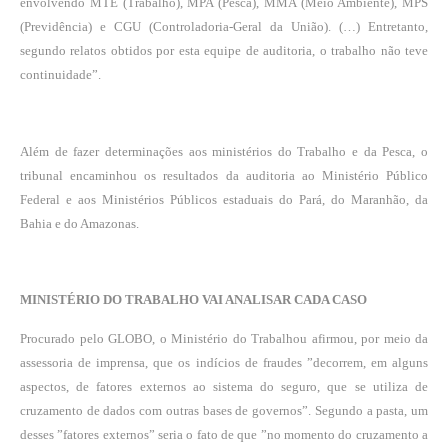
envolvendo MTE (Trabalho), MPA (Pesca), MMA (Meio Ambiente), MPS
(Previdência) e CGU (Controladoria-Geral da União). (…) Entretanto,
segundo relatos obtidos por esta equipe de auditoria, o trabalho não teve
continuidade”.
Além de fazer determinações aos ministérios do Trabalho e da Pesca, o
tribunal encaminhou os resultados da auditoria ao Ministério Público
Federal e aos Ministérios Públicos estaduais do Pará, do Maranhão, da
Bahia e do Amazonas.
MINISTÉRIO DO TRABALHO VAI ANALISAR CADA CASO
Procurado pelo GLOBO, o Ministério do Trabalhou afirmou, por meio da
assessoria de imprensa, que os indícios de fraudes ”decorrem, em alguns
aspectos, de fatores externos ao sistema do seguro, que se utiliza de
cruzamento de dados com outras bases de governos”. Segundo a pasta, um
desses ”fatores externos” seria o fato de que ”no momento do cruzamento a