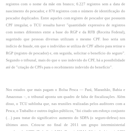
registros com o nome da mãe em branco; 6.227 registros sem a data de
nascimento do pescador, e 870 registros com o número de identificação do
pescador duplicados. Entre aqueles com registro de pescador que possuem
CPF irregular, o TCU ressalta haver ”quantidade expressiva de registros
com nomes diferentes entre a base do RGP e da RFB (Receita Federal),
sugerindo que pessoas diversas utilizam o mesmo CPF. Isso seria um
indício de fraude, em que o indivíduo se utiliza de CPF alheio para retirar o
RGP (registro de pescador) e, em seguida, solicitar o benefício do seguro”.
Segundo o tribunal, mais do que o uso indevido do CPF, há a possibilidade
até de ”criação de CPFs para o recebimento indevido do benefício”.
Nos estados que mais pagam o Bolsa Pesca — Pará, Maranhão, Bahia e
Amazonas –, o tribunal aponta um quadro de falta de fiscalizações. Além
disso, o TCU sublinha que, nas reuniões realizadas pelos auditores com a
Pesca, o Trabalho e outros órgãos públicos, ”foi citado um esforço conjunto
(…) para tratar do significativo aumento do SDPA (o seguro-defeso) nos
últimos anos. Criou-se no final de 2011 um grupo interministerial