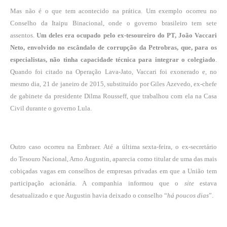
Mas não é o que tem acontecido na prática. Um exemplo ocorreu no
Conselho da Itaipu Binacional, onde o governo brasileiro tem sete
assentos.
Um deles era ocupado pelo ex-tesoureiro do PT, João Vaccari
Neto, envolvido no escândalo de corrupção da Petrobras, que, para os
especialistas, não tinha capacidade técnica para integrar o colegiado
.
Quando foi citado na Operação Lava-Jato, Vaccari foi exonerado e, no
mesmo dia, 21 de janeiro de 2015, substituído por Giles Azevedo, ex-chefe
de gabinete da presidente Dilma Rousseff, que trabalhou com ela na Casa
Civil durante o governo Lula.
Outro caso ocorreu na Embraer. Até a última sexta-feira, o ex-secretário
do Tesouro Nacional, Arno Augustin, aparecia como titular de uma das mais
cobiçadas vagas em conselhos de empresas privadas em que a União tem
participação acionária. A companhia informou que o
site
estava
desatualizado e que Augustin havia deixado o conselho “
há poucos dias
”.