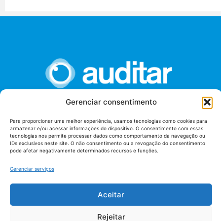
Gerenciar consentimento
União dos Auditores Federais de Controle Externo -
Para proporcionar uma melhor experiência, usamos tecnologias como cookies para
AUDITAR
armazenar e/ou acessar informações do dispositivo. O consentimento com essas
tecnologias nos permite processar dados como comportamento da navegação ou
Setor de Administração Federal Sul (SAF/Sul), Qd. 04, Lt. 01
IDs exclusivos neste site. O não consentimento ou a revogação do consentimento
Edifício Anexo II
pode afetar negativamente determinados recursos e funções.
Tribunal de Contas da União (TCU), Subsolo, Sala S04
Gerenciar serviços
Telefone: (61)3527-7292
Política de
Aceitar
Termos de uso
privacidade
Rejeitar