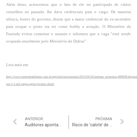
Além disso, acrescentou que o fato de ele ter participado de vários
conselhos no passado lhe dava credenciais para o cargo. De maneira
irônica, fontes do governo, dizem que a maior credencial do ex-secretário
para ocupar o posto era ter como
hobby
a aviação. O Ministério da
Fazenda evitou comentar o assunto e informou que a vaga “
está sendo
ocupada atualmente pelo Ministério da Defesa
”.
Leia mais em:
http://www.correiobraziliense.com.br/app/noticia/economia/2015/04/26/internas_economia,480838/disputa
por-1-1-mil-cargos-agita-governo.shtml
ANTERIOR
PRÓXIMA
Auditores apontam fraudes no ‘bolsa pesca’
Risco de ‘calote’ de R$ 4,5 bilhões