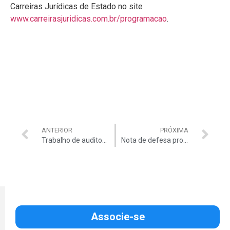
Carreiras Jurídicas de Estado no site
www.carreirasjuridicas.com.br/programacao
.
ANTERIOR
PRÓXIMA
Trabalho de auditores resulta em recomendações ao Ministério da Defesa
Nota de defesa profissional
Associe-se