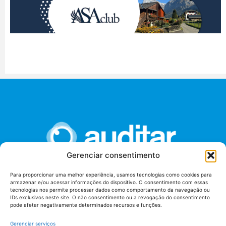
Gerenciar consentimento
Para proporcionar uma melhor experiência, usamos tecnologias como cookies para
armazenar e/ou acessar informações do dispositivo. O consentimento com essas
União dos Auditores Federais de Controle Externo -
tecnologias nos permite processar dados como comportamento da navegação ou
AUDITAR
IDs exclusivos neste site. O não consentimento ou a revogação do consentimento
pode afetar negativamente determinados recursos e funções.
Setor de Administração Federal Sul (SAF/Sul), Qd. 04, Lt. 01
Edifício Anexo II
Gerenciar serviços