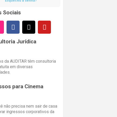
Esqueceu a senha?
 Sociais
ltoria Jurídica
s da AUDITAR têm consultoria
ratuita em diversas
dades.
ssos para Cinema
cê não precisa nem sair de casa
rar ingressos corporativos da