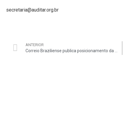
secretaria@auditar.org.br
ANTERIOR
Correio Braziliense publica posicionamento da Auditar contra declarações atribuídas a Procurador-geral do MP junto ao TCU