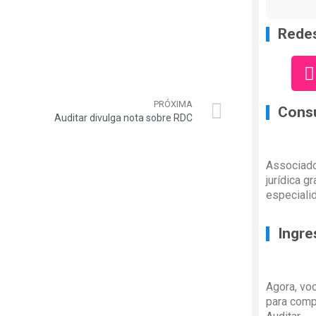
Redes
PRÓXIMA
Consu
Auditar divulga nota sobre RDC
Associado
jurídica g
especiali
Ingre
Agora, vo
para comp