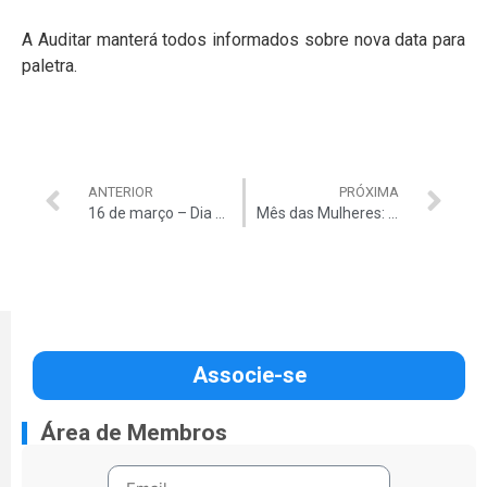
A Auditar manterá todos informados sobre nova data para
paletra.
ANTERIOR
PRÓXIMA
16 de março – Dia do Ouvidor
Mês das Mulheres: Graça Duarte é terceira homenageada do mês das mulheres
Associe-se
Área de Membros