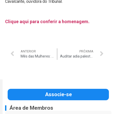
Cavalcante, ouvidora do Tribunal.
Clique aqui para conferir a homenagem.
ANTERIOR
PRÓXIMA
Mês das Mulheres: Fabiana Ruas conta sua trajetória no TCU
Auditar adia palestra sobre Perfis de Investimento em virtude do coronavírus
Associe-se
Área de Membros