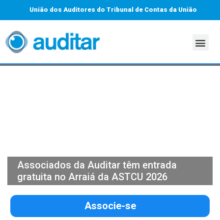
União dos Auditores do Tribunal de Contas da União
Associados da Auditar têm entrada
gratuita no Arraiá da ASTCU 2026
Associe-se