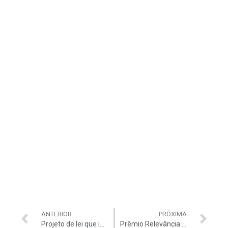
ANTERIOR
PRÓXIMA
Projeto de lei que institui margem especial para servidores públicos é apresentado na Câmara dos Deputados
Prêmio Relevância homenageia servidores públicos