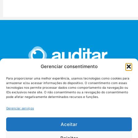
Gerenciar consentimento
Para proporcionar uma melhor experiência, usamos tecnologias como cookies para
armazenar e/ou acessar informações do dispositivo. O consentimento com essas
União dos Auditores Federais de Controle Externo -
tecnologias nos permite processar dados como comportamento da navegação ou
AUDITAR
IDs exclusivos neste site. O não consentimento ou a revogação do consentimento
pode afetar negativamente determinados recursos e funções.
Setor de Administração Federal Sul (SAF/Sul), Qd. 04, Lt. 01
Edifício Anexo II
Gerenciar serviços
Tribunal de Contas da União (TCU), Subsolo, Sala S04
Telefone: (61)3527-7292
Aceitar
Política de
Termos de uso
privacidade