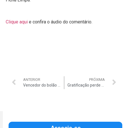
Clique aqui
e confira o áudio do comentário.
ANTERIOR
PRÓXIMA
Vencedor do bolão da Auditar veste o prêmio
Gratificação perde espaço nos salários
Associe-se